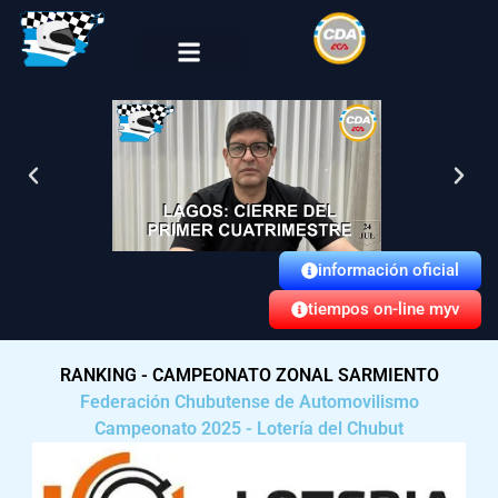
Skip
to
content
información oficial
tiempos on-line myv
RANKING - CAMPEONATO ZONAL SARMIENTO
Federación Chubutense de Automovilismo
Campeonato 2025 - Lotería del Chubut