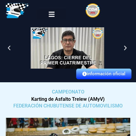
Skip
to
content
información oficial
CAMPEONATO
Karting de Asfalto Trelew (AMyV)
FEDERACIÓN CHUBUTENSE DE AUTOMOVILISMO