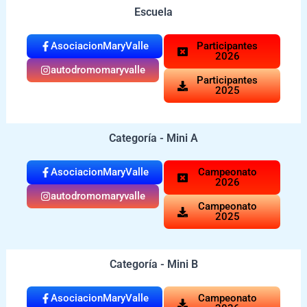
Escuela
AsociacionMaryValle
Participantes
2026
autodromomaryvalle
Participantes
2025
Categoría - Mini A
AsociacionMaryValle
Campeonato
2026
autodromomaryvalle
Campeonato
2025
Categoría - Mini B
AsociacionMaryValle
Campeonato